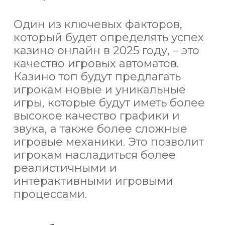
Один из ключевых факторов,
который будет определять успех
казино онлайн в 2025 году, – это
качество игровых автоматов.
Казино топ будут предлагать
игрокам новые и уникальные
игры, которые будут иметь более
высокое качество графики и
звука, а также более сложные
игровые механики. Это позволит
игрокам насладиться более
реалистичными и
интерактивными игровыми
процессами.