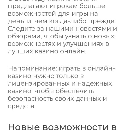
предлагают игрокам больше
возможностей для игры на
деньги, чем когда-либо прежде.
Следите за нашими новостями и
обзорами, чтобы узнать о новых
возможностях и улучшениях в
лучших казино онлайн.
Напоминание: играть в онлайн-
казино нужно только в
лицензированных и надежных
казино, чтобы обеспечить
безопасность своих данных и
средств.
Новые возможности в