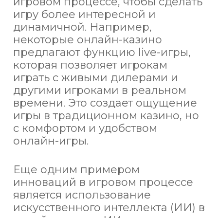
игровом процессе, чтобы сделать
игру более интересной и
динамичной. Например,
некоторые онлайн-казино
предлагают функцию live-игры,
которая позволяет игрокам
играть с живыми дилерами и
другими игроками в реальном
времени. Это создает ощущение
игры в традиционном казино, но
с комфортом и удобством
онлайн-игры.
Еще одним примером
инноваций в игровом процессе
является использование
искусственного интеллекта (ИИ) в