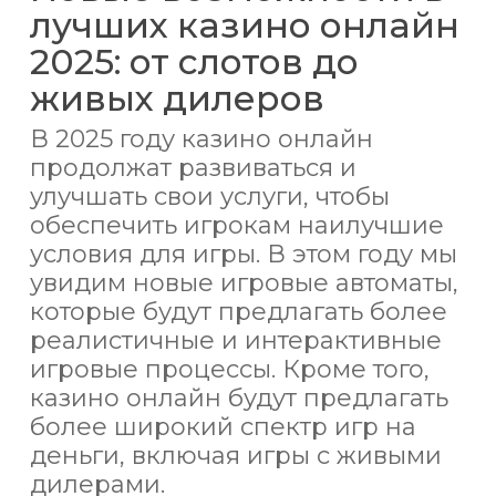
лучших казино онлайн
2025: от слотов до
живых дилеров
В 2025 году казино онлайн
продолжат развиваться и
улучшать свои услуги, чтобы
обеспечить игрокам наилучшие
условия для игры. В этом году мы
увидим новые игровые автоматы,
которые будут предлагать более
реалистичные и интерактивные
игровые процессы. Кроме того,
казино онлайн будут предлагать
более широкий спектр игр на
деньги, включая игры с живыми
дилерами.