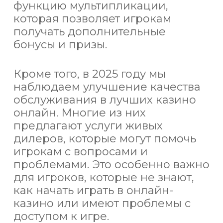
функцию мультипликации,
которая позволяет игрокам
получать дополнительные
бонусы и призы.
Кроме того, в 2025 году мы
наблюдаем улучшение качества
обслуживания в лучших казино
онлайн. Многие из них
предлагают услуги живых
дилеров, которые могут помочь
игрокам с вопросами и
проблемами. Это особенно важно
для игроков, которые не знают,
как начать играть в онлайн-
казино или имеют проблемы с
доступом к игре.