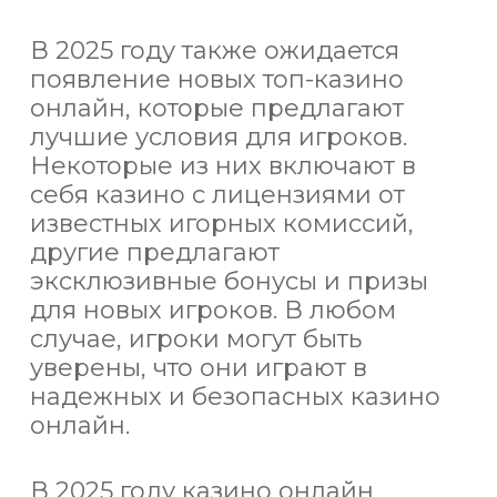
В 2025 году также ожидается
появление новых топ-казино
онлайн, которые предлагают
лучшие условия для игроков.
Некоторые из них включают в
себя казино с лицензиями от
известных игорных комиссий,
другие предлагают
эксклюзивные бонусы и призы
для новых игроков. В любом
случае, игроки могут быть
уверены, что они играют в
надежных и безопасных казино
онлайн.
В 2025 году казино онлайн