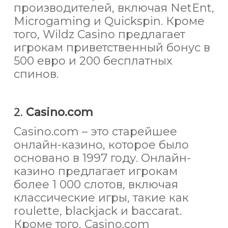
производителей, включая NetEnt,
Microgaming и Quickspin. Кроме
того, Wildz Casino предлагает
игрокам приветственный бонус в
500 евро и 200 бесплатных
спинов.
2.
Casino.com
Casino.com – это старейшее
онлайн-казино, которое было
основано в 1997 году. Онлайн-
казино предлагает игрокам
более 1 000 слотов, включая
классические игры, такие как
roulette, blackjack и baccarat.
Кроме того, Casino.com