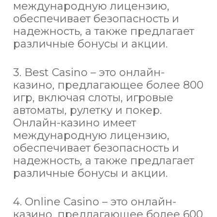
международную лицензию,
обеспечивает безопасность и
надежность, а также предлагает
различные бонусы и акции.
3. Best Casino – это онлайн-
казино, предлагающее более 800
игр, включая слоты, игровые
автоматы, рулетку и покер.
Онлайн-казино имеет
международную лицензию,
обеспечивает безопасность и
надежность, а также предлагает
различные бонусы и акции.
4. Online Casino – это онлайн-
казино, предлагающее более 600