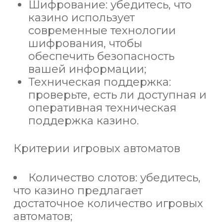
Шифрование: убедитесь, что
казино использует
современные технологии
шифрования, чтобы
обеспечить безопасность
вашей информации;
Техническая поддержка:
проверьте, есть ли доступная и
оперативная техническая
поддержка казино.
Критерии игровых автоматов
Количество слотов: убедитесь,
что казино предлагает
достаточное количество игровых
автоматов;