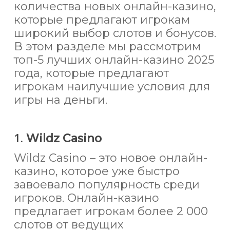
количества новых онлайн-казино,
которые предлагают игрокам
широкий выбор слотов и бонусов.
В этом разделе мы рассмотрим
топ-5 лучших онлайн-казино 2025
года, которые предлагают
игрокам наилучшие условия для
игры на деньги.
1.
Wildz Casino
Wildz Casino – это новое онлайн-
казино, которое уже быстро
завоевало популярность среди
игроков. Онлайн-казино
предлагает игрокам более 2 000
слотов от ведущих