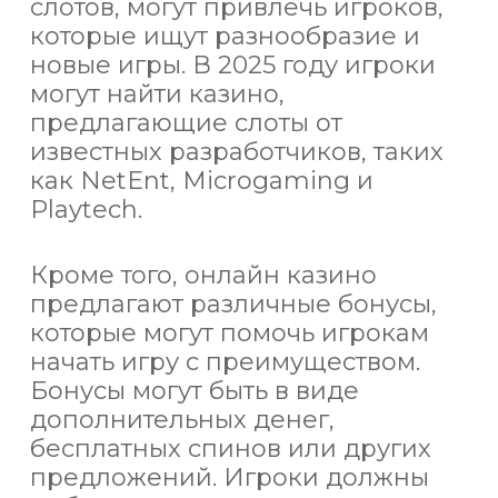
слотов, могут привлечь игроков,
которые ищут разнообразие и
новые игры. В 2025 году игроки
могут найти казино,
предлагающие слоты от
известных разработчиков, таких
как NetEnt, Microgaming и
Playtech.
Кроме того, онлайн казино
предлагают различные бонусы,
которые могут помочь игрокам
начать игру с преимуществом.
Бонусы могут быть в виде
дополнительных денег,
бесплатных спинов или других
предложений. Игроки должны