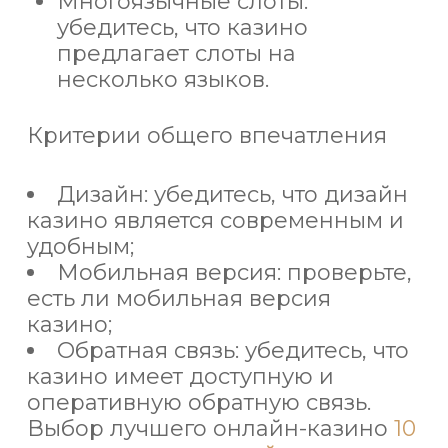
Многоязычные слоты:
убедитесь, что казино
предлагает слоты на
несколько языков.
Критерии общего впечатления
Дизайн: убедитесь, что дизайн
казино является современным и
удобным;
Мобильная версия: проверьте,
есть ли мобильная версия
казино;
Обратная связь: убедитесь, что
казино имеет доступную и
оперативную обратную связь.
Выбор лучшего онлайн-казино
10