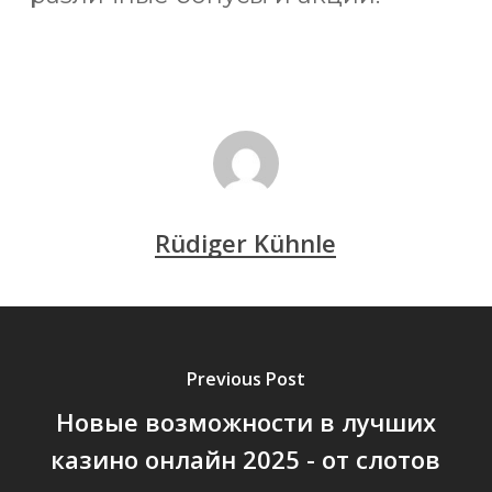
Rüdiger Kühnle
Previous Post
Новые возможности в лучших
казино онлайн 2025 - от слотов