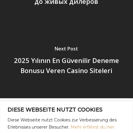
до живых дилеров
Next Post
2025 Yılının En Güvenilir Deneme
Bonusu Veren Casino Siteleri
DIESE WEBSEITE NUTZT COOKIES
Diese Webseite nutzt Cookies zur Verbesserung des
Erlebnisses unserer Besucher.
Mehr erfährst du hier.