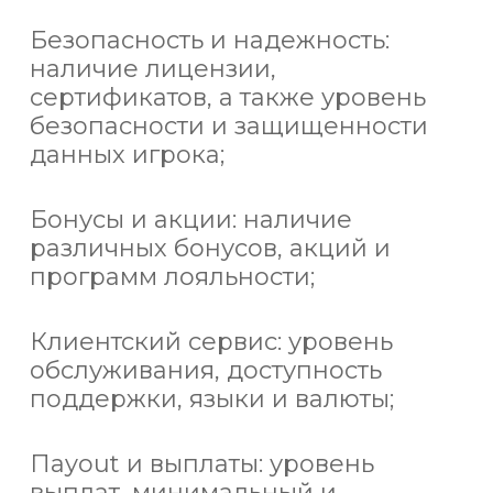
Безопасность и надежность:
наличие лицензии,
сертификатов, а также уровень
безопасности и защищенности
данных игрока;
Бонусы и акции: наличие
различных бонусов, акций и
программ лояльности;
Клиентский сервис: уровень
обслуживания, доступность
поддержки, языки и валюты;
Пayout и выплаты: уровень
выплат, минимальный и