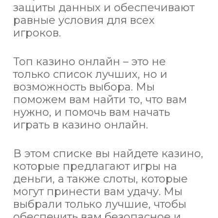
защиты данных и обеспечивают
равные условия для всех
игроков.
Топ казино онлайн – это не
только список лучших, но и
возможность выбора. Мы
поможем вам найти то, что вам
нужно, и помочь вам начать
играть в казино онлайн.
В этом списке вы найдете казино,
которые предлагают игры на
деньги, а также слоты, которые
могут принести вам удачу. Мы
выбрали только лучшие, чтобы
обеспечить вам безопасное и