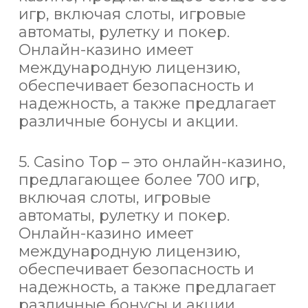
игр, включая слоты, игровые
автоматы, рулетку и покер.
Онлайн-казино имеет
международную лицензию,
обеспечивает безопасность и
надежность, а также предлагает
различные бонусы и акции.
5. Casino Top – это онлайн-казино,
предлагающее более 700 игр,
включая слоты, игровые
автоматы, рулетку и покер.
Онлайн-казино имеет
международную лицензию,
обеспечивает безопасность и
надежность, а также предлагает
различные бонусы и акции.