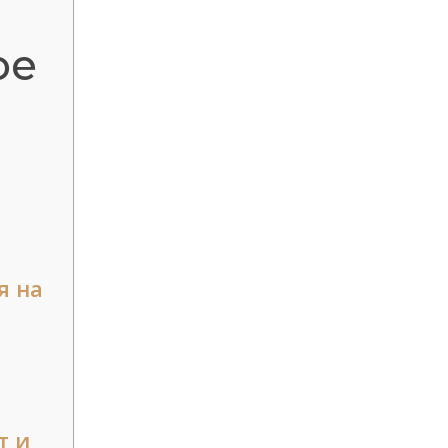
ое
я на
т и