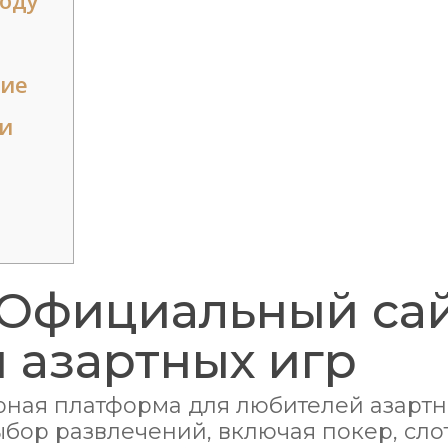
оду
ние
и
Официальный сай
 азартных игр
рная платформа для любителей азартны
бор развлечений, включая покер, слот