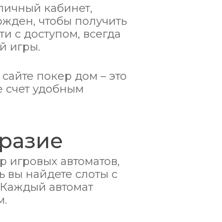
личный кабинет,
ржден, чтобы получить
и с доступом, всегда
й игры.
сайте покер дом – это
е счет удобным
бразие
 игровых автоматов,
ь вы найдете слоты с
 Каждый автомат
м.