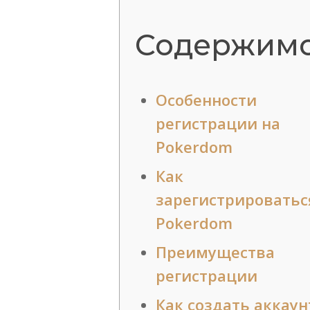
Содержим
Особенности
регистрации на
Pokerdom
Как
зарегистрироватьс
Pokerdom
Преимущества
регистрации
Как создать аккаун