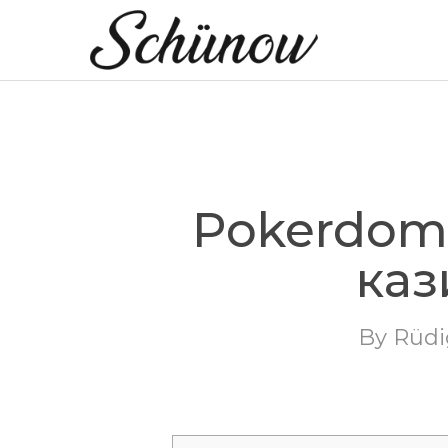
Skip
to
main
content
Pokerdom
каз
By
Rüdi