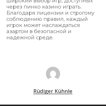
широкий выбор игр, доступных
через пинко казино играть.
Благодаря лицензии и строгому
соблюдению правил, каждый
игрок может наслаждаться
азартом в безопасной и
надежной среде.
Rüdiger Kühnle