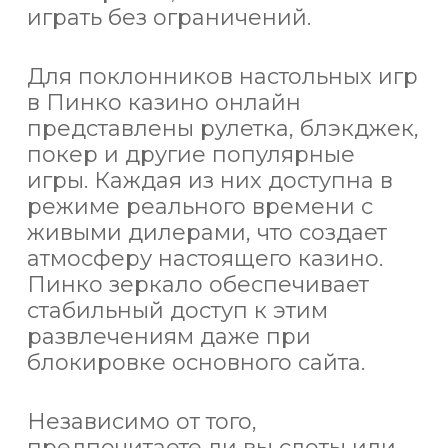
играть без ограничений.
Для поклонников настольных игр
в Пинко казино онлайн
представлены рулетка, блэкджек,
покер и другие популярные
игры. Каждая из них доступна в
режиме реального времени с
живыми дилерами, что создает
атмосферу настоящего казино.
Пинко зеркало обеспечивает
стабильный доступ к этим
развлечениям даже при
блокировке основного сайта.
Независимо от того,
предпочитаете ли вы слоты или