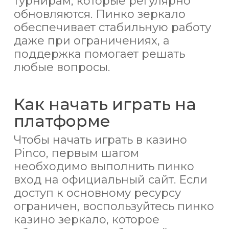
турнирам, которые регулярно
обновляются. Пинко зеркало
обеспечивает стабильную работу
даже при ограничениях, а
поддержка помогает решать
любые вопросы.
Как начать играть на
платформе
Чтобы начать играть в казино
Pinco, первым шагом
необходимо выполнить пинко
вход на официальный сайт. Если
доступ к основному ресурсу
ограничен, воспользуйтесь пинко
казино зеркало, которое