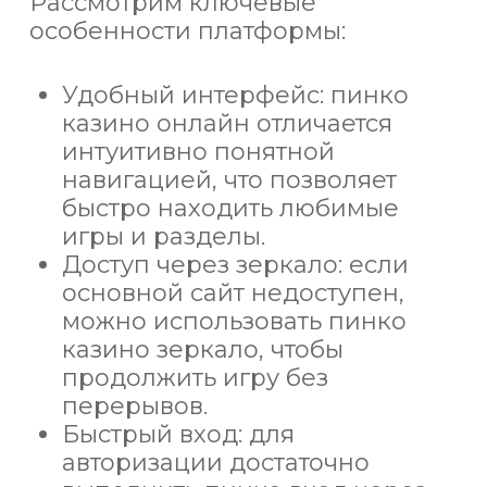
Рассмотрим ключевые
особенности платформы:
Удобный интерфейс: пинко
казино онлайн отличается
интуитивно понятной
навигацией, что позволяет
быстро находить любимые
игры и разделы.
Доступ через зеркало: если
основной сайт недоступен,
можно использовать пинко
казино зеркало, чтобы
продолжить игру без
перерывов.
Быстрый вход: для
авторизации достаточно