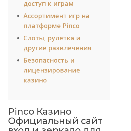
доступ к играм
Ассортимент игр на
платформе Pinco
Слоты, рулетка и
другие развлечения
Безопасность и
лицензирование
казино
Pinco Казино
Официальный сайт
вход и зеркало для