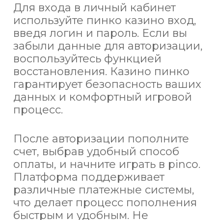
Для входа в личный кабинет
используйте пинко казино вход,
введя логин и пароль. Если вы
забыли данные для авторизации,
воспользуйтесь функцией
восстановления. Казино пинко
гарантирует безопасность ваших
данных и комфортный игровой
процесс.
После авторизации пополните
счет, выбрав удобный способ
оплаты, и начните играть в pinco.
Платформа поддерживает
различные платежные системы,
что делает процесс пополнения
быстрым и удобным. Не