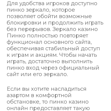
Для удобства игроков доступно
пинко зеркало, которое
позволяет обойти возможные
блокировки и продолжить играть
без перерывов. Зеркало казино
Пинко полностью повторяет
функционал основного сайта,
обеспечивая стабильный доступ
к играм и акциям. Чтобы начать
играть, достаточно выполнить
пинко вход через официальный
сайт или его зеркало.
Если вы хотите насладиться
азартом в комфортной
обстановке, то пинко казино
онлайн предоставляет такую