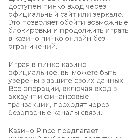
доступен пинко вход через
официальный сайт или зеркало.
Это позволяет обойти возможные
блокировки и продолжить играть
в казино пинко онлайн без
ограничений.
Играя в пинко казино
официальное, вы можете быть
уверены в защите своих данных.
Все операции, включая вход в
аккаунт и финансовые
транзакции, проходят через
безопасные каналы связи.
Казино Pinco предлагает