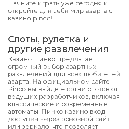
Начните играть уже сегодня и
откройте для себя мир азарта с
казино pinco!
Слоты, рулетка и
другие развлечения
Казино Пинко предлагает
огромный выбор азартных
развлечений для всех любителей
азарта. На официальном сайте
Pinco вы найдете сотни слотов от
ведущих разработчиков, включая
классические и современные
автоматы. Пинко казино вход
доступен через основной сайт
или зеркало, что позволяет