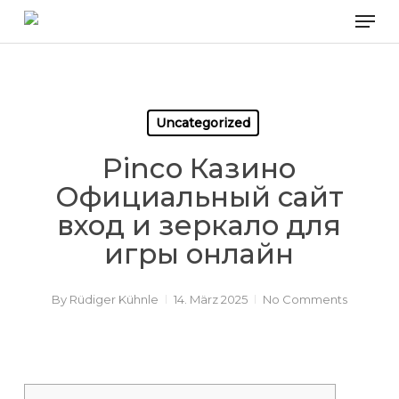
Skip
Men
to
main
content
Uncategorized
Pinco Казино
Официальный сайт
вход и зеркало для
игры онлайн
By
Rüdiger Kühnle
14. März 2025
No Comments