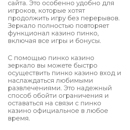
сайта. Это особенно удобно для
игроков, которые хотят
продолжить игру без перерывов.
Зеркало полностью повторяет
функционал казино пинко,
включая все игры и бонусы.
С помощью пинко казино
зеркало вы можете быстро
осуществить пинко казино вход и
наслаждаться любимыми
развлечениями. Это надежный
способ обойти ограничения и
оставаться на связи с пинко
казино официальное в любое
время.