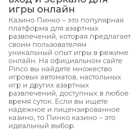
игры онлайн
Казино Пинко – это популярная
платформа для азартных
развлечений, которая предлагает
своим пользователям
уникальный опыт игры в режиме
онлайн. На официальном сайте
Pinco вы найдете множество
игровых автоматов, настольных
игр и других азартных
развлечений, доступных в любое
время суток. Если вы ищете
надежное и лицензированное
казино, то Пинко казино – это
идеальный выбор.