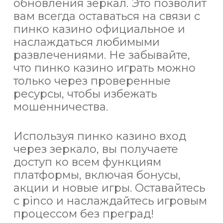
обновления зеркал. Это позволит
вам всегда оставаться на связи с
пинко казино официальное и
наслаждаться любимыми
развлечениями. Не забывайте,
что пинко казино играть можно
только через проверенные
ресурсы, чтобы избежать
мошенничества.
Используя пинко казино вход
через зеркало, вы получаете
доступ ко всем функциям
платформы, включая бонусы,
акции и новые игры. Оставайтесь
с pinco и наслаждайтесь игровым
процессом без преград!