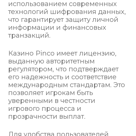
использованием современных
технологий шифрования данных,
что гарантирует защиту личной
информации и финансовых
транзакций.
Казино Pinco имеет лицензию,
выданную авторитетным
регулятором, что подтверждает
его надежность и соответствие
международным стандартам. Это
позволяет игрокам быть
уверенными в честности
игрового процесса и
прозрачности выплат.
Для удобства пользователей