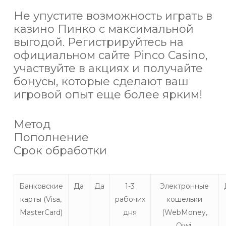
Не упустите возможность играть в
казино Пинко с максимальной
выгодой. Регистрируйтесь на
официальном сайте Pinco Casino,
участвуйте в акциях и получайте
бонусы, которые сделают ваш
игровой опыт еще более ярким!
Метод
Пополнение
Срок обработки
Банковские
Да
Да
1-3
Электронные
карты (Visa,
рабочих
кошельки
MasterCard)
дня
(WebMoney,
Qiwi,