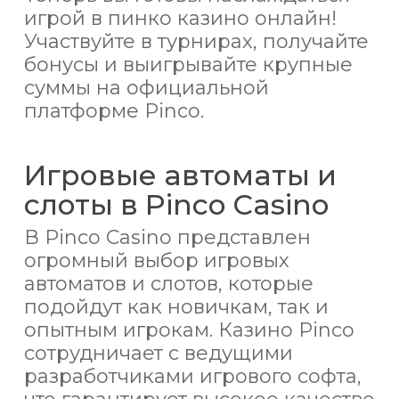
игрой в пинко казино онлайн!
Участвуйте в турнирах, получайте
бонусы и выигрывайте крупные
суммы на официальной
платформе Pinco.
Игровые автоматы и
слоты в Pinco Casino
В Pinco Casino представлен
огромный выбор игровых
автоматов и слотов, которые
подойдут как новичкам, так и
опытным игрокам. Казино Pinco
сотрудничает с ведущими
разработчиками игрового софта,