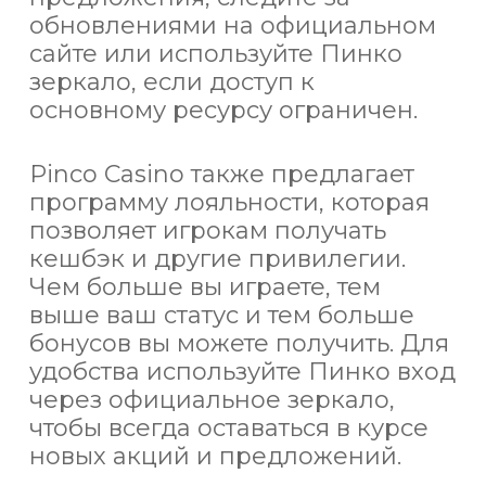
обновлениями на официальном
сайте или используйте Пинко
зеркало, если доступ к
основному ресурсу ограничен.
Pinco Casino также предлагает
программу лояльности, которая
позволяет игрокам получать
кешбэк и другие привилегии.
Чем больше вы играете, тем
выше ваш статус и тем больше
бонусов вы можете получить. Для
удобства используйте Пинко вход
через официальное зеркало,
чтобы всегда оставаться в курсе
новых акций и предложений.