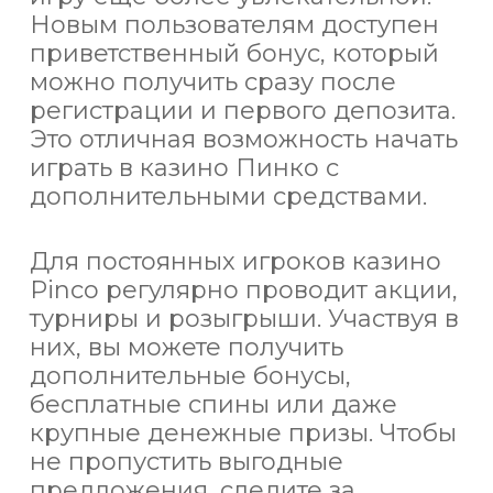
Новым пользователям доступен
приветственный бонус, который
можно получить сразу после
регистрации и первого депозита.
Это отличная возможность начать
играть в казино Пинко с
дополнительными средствами.
Для постоянных игроков казино
Pinco регулярно проводит акции,
турниры и розыгрыши. Участвуя в
них, вы можете получить
дополнительные бонусы,
бесплатные спины или даже
крупные денежные призы. Чтобы
не пропустить выгодные
предложения, следите за