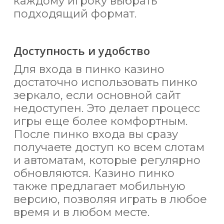
каждому игроку выбрать
подходящий формат.
Доступность и удобство
Для входа в пинко казино
достаточно использовать пинко
зеркало, если основной сайт
недоступен. Это делает процесс
игры еще более комфортным.
После пинко входа вы сразу
получаете доступ ко всем слотам
и автоматам, которые регулярно
обновляются. Казино пинко
также предлагает мобильную
версию, позволяя играть в любое
время и в любом месте.