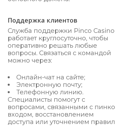
Поддержка клиентов
Служба поддержки Pinco Casino
работает круглосуточно, чтобы
оперативно решать любые
вопросы. Связаться с командой
можно через:
Онлайн-чат на сайте;
Электронную почту;
Телефонную линию.
Специалисты помогут с
вопросами, связанными с пинко
входом, восстановлением
доступа или уточнением правил