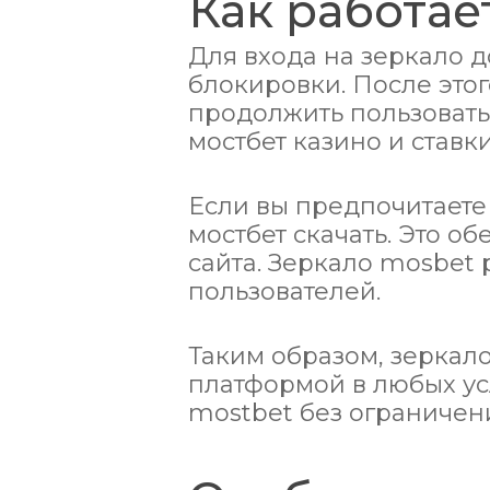
Как работае
Для входа на зеркало д
блокировки. После этог
продолжить пользовать
мостбет казино и ставки
Если вы предпочитаете
мостбет скачать. Это о
сайта. Зеркало mosbet 
пользователей.
Таким образом, зеркало
платформой в любых ус
mostbet без ограничен