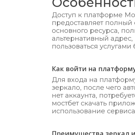
Особенност
Доступ к платформе Mo
предоставляет полный 
основного ресурса, пол
альтернативный адрес,
пользоваться услугами 
Как войти на платформ
Для входа на платформ
зеркало, после чего ав
нет аккаунта, потребуе
мостбет скачать прилож
использование сервиса
Преимущества зеркал 