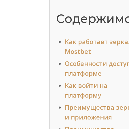
Содержим
Как работает зерка
Mostbet
Особенности досту
платформе
Как войти на
платформу
Преимущества зер
и приложения