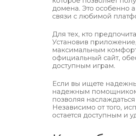
которое позволяет полу
домена. Это особенно а
связи с любимой платф
Для тех, кто предпочит
Установив приложение, 
максимальным комфорт
официальный сайт, обе
доступным играм.
Если вы ищете надежный
надежным помощником. 
позволяя наслаждаться 
Независимо от того, ис
остается доступным и у