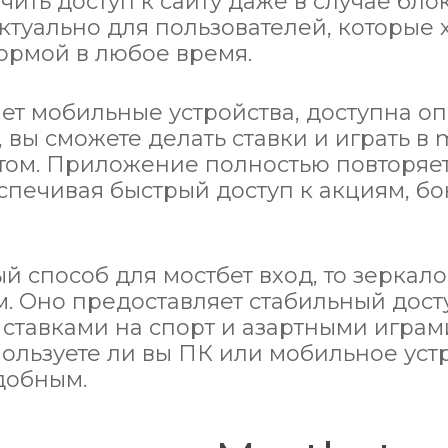
чить доступ к сайту даже в случае бл
ктуально для пользователей, которые х
ормой в любое время.
ает мобильные устройства, доступна оп
вы сможете делать ставки и играть в m
ом. Приложение полностью повторяет
спечивая быстрый доступ к акциям, бо
 способ для мостбет вход, то зеркал
Оно предоставляет стабильный досту
ставками на спорт и азартными играми
пользуете ли вы ПК или мобильное уст
добным.