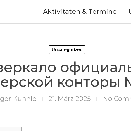
Aktivitäten & Termine
Uncategorized
зеркало официал
ерской конторы 
ger Kühnle
21. März 2025
No Com