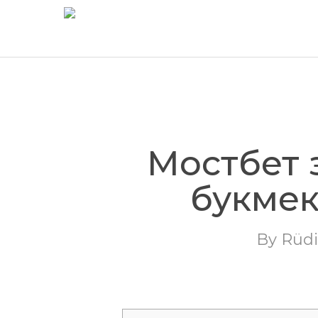
Skip
to
main
content
Мостбет 
букмек
By
Rüdi