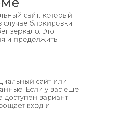
рме
льный сайт, который
в случае блокировки
ет зеркало. Это
ия и продолжить
циальный сайт или
данные. Если у вас еще
е доступен вариант
рощает вход и