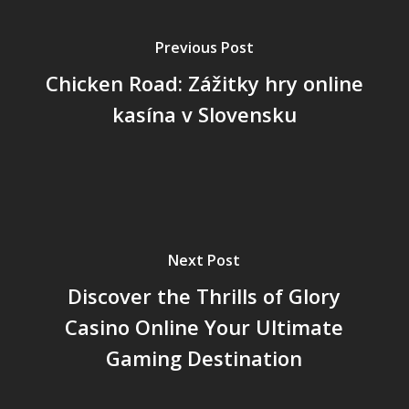
Previous Post
Chicken Road: Zážitky hry online
kasína v Slovensku
Next Post
Discover the Thrills of Glory
Casino Online Your Ultimate
Gaming Destination