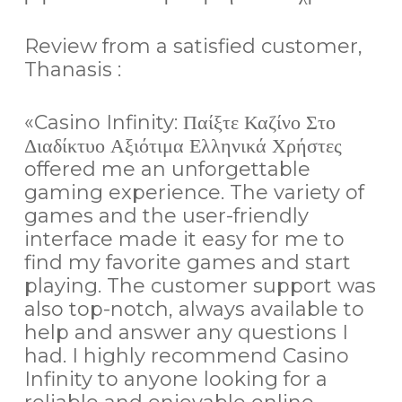
Review from a satisfied customer,
Thanasis :
«Casino Infinity: Παίξτε Καζίνο Στο
Διαδίκτυο Αξιότιμα Ελληνικά Χρήστες
offered me an unforgettable
gaming experience. The variety of
games and the user-friendly
interface made it easy for me to
find my favorite games and start
playing. The customer support was
also top-notch, always available to
help and answer any questions I
had. I highly recommend Casino
Infinity to anyone looking for a