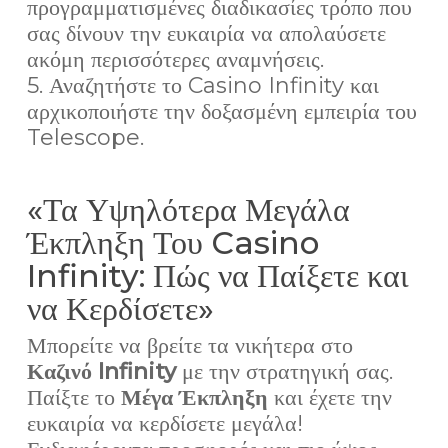
προγραμματισμένες διαδικασίες τρόπο που
σας δίνουν την ευκαιρία να απολαύσετε
ακόμη περισσότερες αναμνήσεις.
5. Αναζητήστε το Casino Infinity και
αρχικοποιήστε την δοξασμένη εμπειρία του
Telescope.
«Τα Υψηλότερα Μεγάλα
Έκπληξη Του Casino
Infinity: Πώς να Παίξετε και
να Κερδίσετε»
Μπορείτε να βρείτε τα νικήτερα στο
Καζινό Infinity
με την στρατηγική σας.
Παίξτε το
Μέγα Έκπληξη
και έχετε την
ευκαιρία να κερδίσετε μεγάλα!