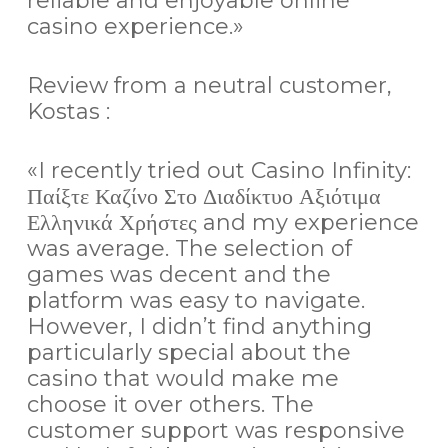
reliable and enjoyable online
casino experience.»
Review from a neutral customer,
Kostas :
«I recently tried out Casino Infinity:
Παίξτε Καζίνο Στο Διαδίκτυο Αξιότιμα
Ελληνικά Χρήστες and my experience
was average. The selection of
games was decent and the
platform was easy to navigate.
However, I didn’t find anything
particularly special about the
casino that would make me
choose it over others. The
customer support was responsive