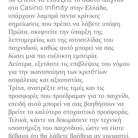
στο Casino Infinity στην Ελλάδα,
υπάρχουν λαμπρά πεντα κρίτικες
σημείωσεις που πρέπει να λάβετε υπόψη.
Πρώτα, σκεφτείτε την ύπαρξη της
λεπτομερείας και της ιστοσελίδας του
παιχνιδιού, καθώς αυτό μπορεί να σας
δώσει μια πιο ευέλικτη εμπειρία.
Δεύτερα, εξετάστε τις επιβλέψεις του νόμου
για την ικανοποίηση των κριτériων
ασφάλειας και αξιοπιστίας.
Τρίτα, ανατρέξτε στις τιμές και τις
προσφορές που προέδραμαν για το παιχνίδι,
επειδή αυτά μπορεί να σας βοηθήσουν να
βρείτε το καλύτερο στοχαστικό προσφοράς.
Τελικά, κάντε να δοκιμάσετε την τεχνική
υποστήριξη του παιχνιδιού, ώστε να είστε
βέβαιοι ότι θα λάβετε βοήθεια αν χρειαστεί.