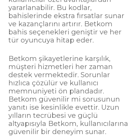
yararlanabilir. Bu kodlar,
bahislerinde ekstra fırsatlar sunar
ve kazançlarını artırır. Betkom
bahis seçenekleri geniştir ve her
tür oyuncuya hitap eder.
Betkom şikayetlerine karşılık,
müşteri hizmetleri her zaman
destek vermektedir. Sorunlar
hızlıca çözülür ve kullanıcı
memnuniyeti ön plandadır.
Betkom güvenilir mi sorusunun
yanıtı ise kesinlikle evettir. Uzun
yılların tecrübesi ve güçlü
altyapısıyla Betkom, kullanıcılarına
güvenilir bir deneyim sunar.