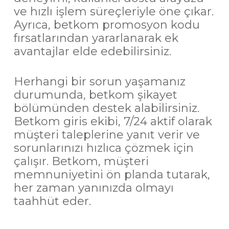
ve hızlı işlem süreçleriyle öne çıkar.
Ayrıca, betkom promosyon kodu
fırsatlarından yararlanarak ek
avantajlar elde edebilirsiniz.
Herhangi bir sorun yaşamanız
durumunda, betkom şikayet
bölümünden destek alabilirsiniz.
Betkom giris ekibi, 7/24 aktif olarak
müşteri taleplerine yanıt verir ve
sorunlarınızı hızlıca çözmek için
çalışır. Betkom, müşteri
memnuniyetini ön planda tutarak,
her zaman yanınızda olmayı
taahhüt eder.