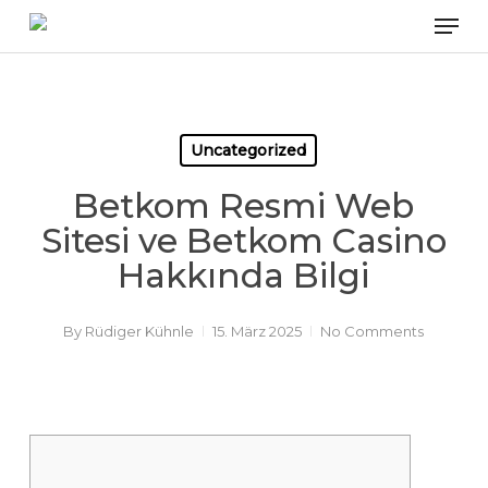
Skip
Men
to
main
content
Uncategorized
Betkom Resmi Web
Sitesi ve Betkom Casino
Hakkında Bilgi
By
Rüdiger Kühnle
15. März 2025
No Comments