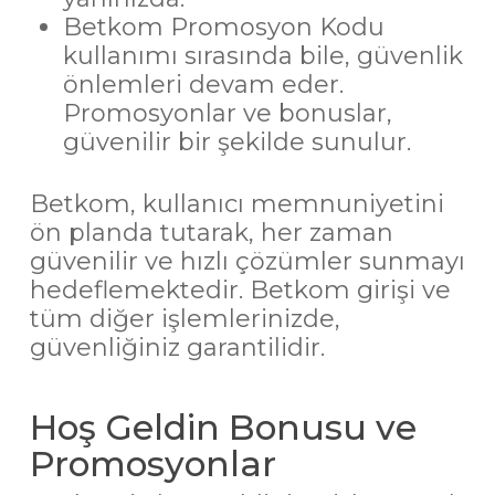
Betkom Promosyon Kodu
kullanımı sırasında bile, güvenlik
önlemleri devam eder.
Promosyonlar ve bonuslar,
güvenilir bir şekilde sunulur.
Betkom, kullanıcı memnuniyetini
ön planda tutarak, her zaman
güvenilir ve hızlı çözümler sunmayı
hedeflemektedir. Betkom girişi ve
tüm diğer işlemlerinizde,
güvenliğiniz garantilidir.
Hoş Geldin Bonusu ve
Promosyonlar