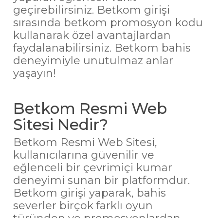
geçirebilirsiniz. Betkom girişi
sırasında betkom promosyon kodu
kullanarak özel avantajlardan
faydalanabilirsiniz. Betkom bahis
deneyimiyle unutulmaz anlar
yaşayın!
Betkom Resmi Web
Sitesi Nedir?
Betkom Resmi Web Sitesi,
kullanıcılarına güvenilir ve
eğlenceli bir çevrimiçi kumar
deneyimi sunan bir platformdur.
Betkom girişi yaparak, bahis
severler birçok farklı oyun