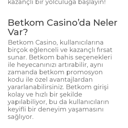
kazançlı bir yolculuğa başlayın!
Betkom Casino’da Neler
Var?
Betkom Casino, kullanıcılarına
birçok eğlenceli ve kazançlı fırsat
sunar. Betkom bahis seçenekleri
ile heyecanınızı artırabilir, aynı
zamanda betkom promosyon
kodu ile özel avantajlardan
yararlanabilirsiniz. Betkom girişi
kolay ve hızlı bir şekilde
yapılabiliyor, bu da kullanıcıların
keyifli bir deneyim yaşamasını
sağlıyor.