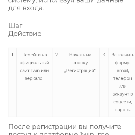
систему, используя ваши данные
для входа.
Шаг
Действие
1
Перейти на
2
Нажать на
3
Заполнить
официальный
кнопку
форму:
сайт 1win или
„Регистрация“.
email,
зеркало.
телефон
или
аккаунт в
соцсети,
пароль.
После регистрации вы получите
доступ к платформе 1win, где