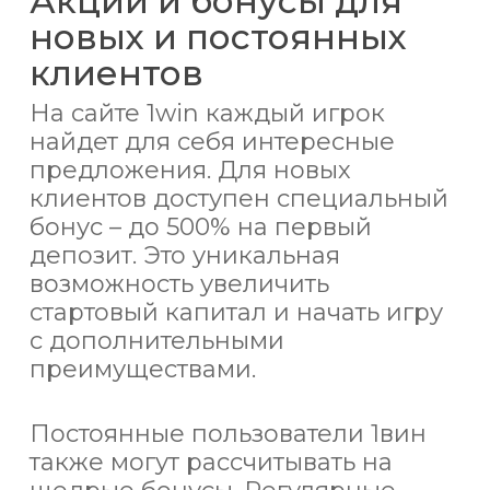
Акции и бонусы для
новых и постоянных
клиентов
На сайте 1win каждый игрок
найдет для себя интересные
предложения. Для новых
клиентов доступен специальный
бонус – до 500% на первый
депозит. Это уникальная
возможность увеличить
стартовый капитал и начать игру
с дополнительными
преимуществами.
Постоянные пользователи 1вин
также могут рассчитывать на