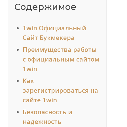
Содержимое
1win Официальный
Сайт Букмекера
Преимущества работы
с официальным сайтом
1win
Как
зарегистрироваться на
сайте 1win
Безопасность и
надежность