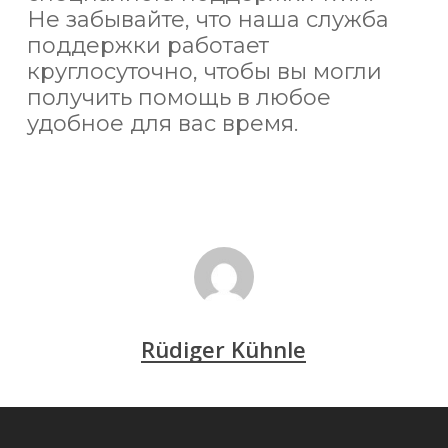
Не забывайте, что наша служба
поддержки работает
круглосуточно, чтобы вы могли
получить помощь в любое
удобное для вас время.
Rüdiger Kühnle