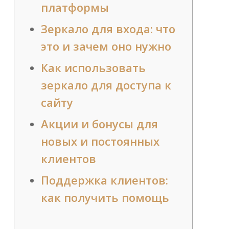
платформы
Зеркало для входа: что
это и зачем оно нужно
Как использовать
зеркало для доступа к
сайту
Акции и бонусы для
новых и постоянных
клиентов
Поддержка клиентов:
как получить помощь