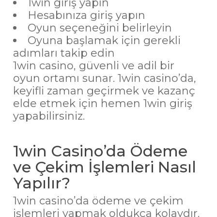
1win giriş yapın
Hesabınıza giriş yapın
Oyun seçeneğini belirleyin
Oyuna başlamak için gerekli
adımları takip edin
1win casino, güvenli ve adil bir
oyun ortamı sunar. 1win casino’da,
keyifli zaman geçirmek ve kazanç
elde etmek için hemen 1win giriş
yapabilirsiniz.
1win Casino’da Ödeme
ve Çekim İşlemleri Nasıl
Yapılır?
1win casino’da ödeme ve çekim
işlemleri yapmak oldukça kolaydır.