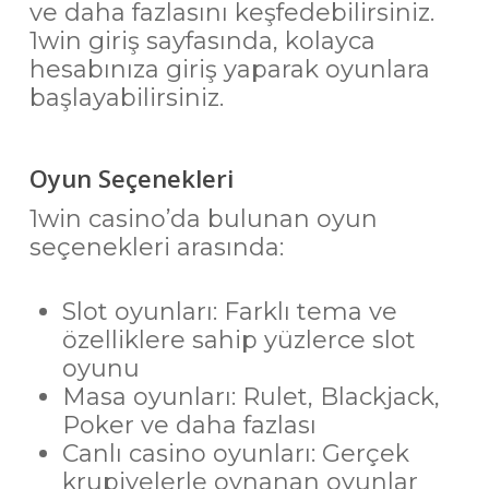
ve daha fazlasını keşfedebilirsiniz.
1win giriş sayfasında, kolayca
hesabınıza giriş yaparak oyunlara
başlayabilirsiniz.
Oyun Seçenekleri
1win casino’da bulunan oyun
seçenekleri arasında:
Slot oyunları: Farklı tema ve
özelliklere sahip yüzlerce slot
oyunu
Masa oyunları: Rulet, Blackjack,
Poker ve daha fazlası
Canlı casino oyunları: Gerçek
krupiyelerle oynanan oyunlar