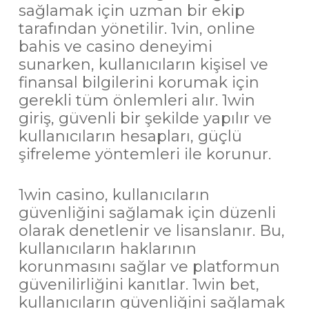
sağlamak için uzman bir ekip
tarafından yönetilir. 1vin, online
bahis ve casino deneyimi
sunarken, kullanıcıların kişisel ve
finansal bilgilerini korumak için
gerekli tüm önlemleri alır. 1win
giriş, güvenli bir şekilde yapılır ve
kullanıcıların hesapları, güçlü
şifreleme yöntemleri ile korunur.
1win casino, kullanıcıların
güvenliğini sağlamak için düzenli
olarak denetlenir ve lisanslanır. Bu,
kullanıcıların haklarının
korunmasını sağlar ve platformun
güvenilirliğini kanıtlar. 1win bet,
kullanıcıların güvenliğini sağlamak