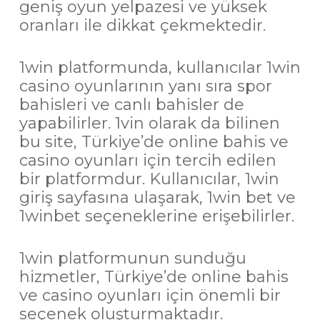
geniş oyun yelpazesi ve yüksek
oranları ile dikkat çekmektedir.
1win platformunda, kullanıcılar 1win
casino oyunlarının yanı sıra spor
bahisleri ve canlı bahisler de
yapabilirler. 1vin olarak da bilinen
bu site, Türkiye’de online bahis ve
casino oyunları için tercih edilen
bir platformdur. Kullanıcılar, 1win
giriş sayfasına ulaşarak, 1win bet ve
1winbet seçeneklerine erişebilirler.
1win platformunun sunduğu
hizmetler, Türkiye’de online bahis
ve casino oyunları için önemli bir
seçenek oluşturmaktadır.