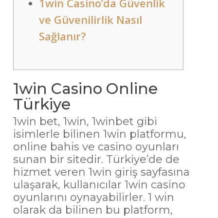
1win Casino’da Güvenlik
ve Güvenilirlik Nasıl
Sağlanır?
1win Casino Online
Türkiye
1win bet, 1win, 1winbet gibi
isimlerle bilinen 1win platformu,
online bahis ve casino oyunları
sunan bir sitedir. Türkiye’de de
hizmet veren 1win giriş sayfasına
ulaşarak, kullanıcılar 1win casino
oyunlarını oynayabilirler. 1 win
olarak da bilinen bu platform,