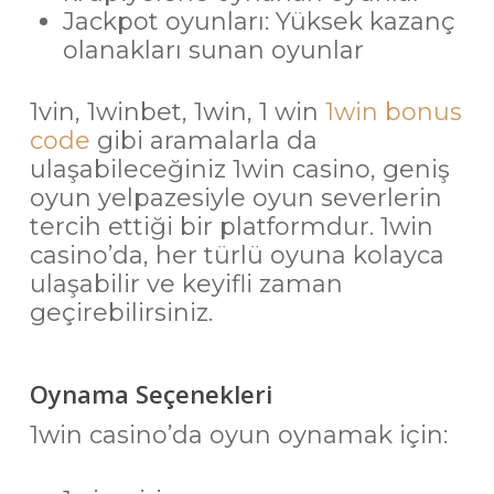
Jackpot oyunları: Yüksek kazanç
olanakları sunan oyunlar
1vin, 1winbet, 1win, 1 win
1win bonus
code
gibi aramalarla da
ulaşabileceğiniz 1win casino, geniş
oyun yelpazesiyle oyun severlerin
tercih ettiği bir platformdur. 1win
casino’da, her türlü oyuna kolayca
ulaşabilir ve keyifli zaman
geçirebilirsiniz.
Oynama Seçenekleri
1win casino’da oyun oynamak için: