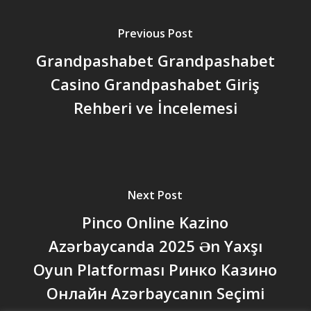
Previous Post
Grandpashabet Grandpashabet
Casino Grandpashabet Giriş
Rehberi ve İncelemesi
Next Post
Pinco Online Kazino
Azərbaycanda 2025 Ən Yaxşı
Oyun Platforması Pинко Казино
Онлайн Azərbaycanın Seçimi