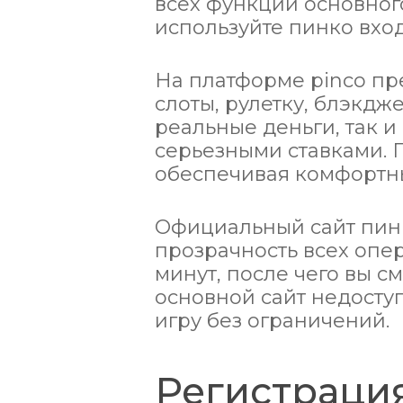
всех функций основного
используйте пинко вхо
На платформе pinco пр
слоты, рулетку, блэкдж
реальные деньги, так и
серьезными ставками. 
обеспечивая комфортн
Официальный сайт пинк
прозрачность всех опе
минут, после чего вы с
основной сайт недоступ
игру без ограничений.
Регистрация