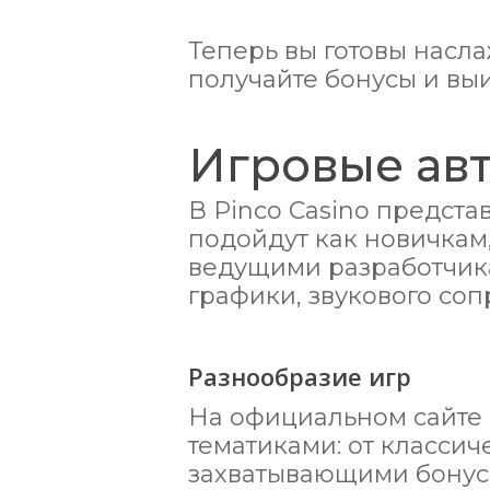
Теперь вы готовы насла
получайте бонусы и вы
Игровые авт
В Pinco Casino предста
подойдут как новичкам,
ведущими разработчика
графики, звукового соп
Разнообразие игр
На официальном сайте 
тематиками: от класси
захватывающими бонусн