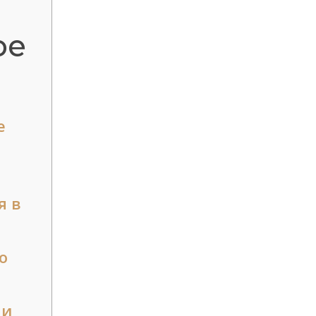
ое
е
я в
o
 и