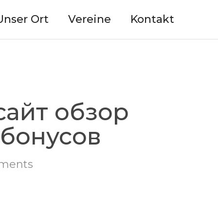
Unser Ort
Vereine
Kontakt
сайт обзор
 бонусов
ments