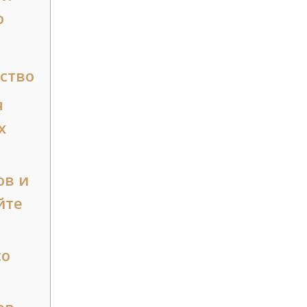
o
бство
я
х
ов и
йте
co