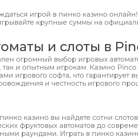
ждаться игрой в пинко казино онлайн! 
игрывайте крупные суммы на официал
оматы и слоты в Pin
влен огромный выбор игровых автомато
 так и опытным игрокам. Казино Pinco
ми игрового софта, что гарантирует в
ровождения и честность игрового проц
пинко казино вы найдете сотни слото
ческих фруктовых автоматов до соврем
ыми раундами. Играть в пинко казин