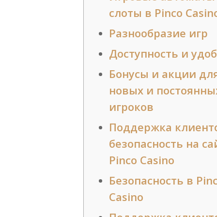
слоты в Pinco Casin
Разнообразие игр
Доступность и удо
Бонусы и акции дл
новых и постоянны
игроков
Поддержка клиент
безопасность на са
Pinco Casino
Безопасность в Pin
Casino