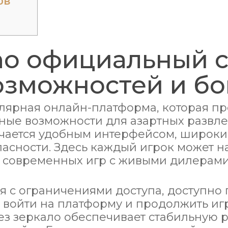
ов
ino официальный 
озможностей и бо
улярная онлайн-платформа, которая п
ьные возможности для азартных развл
чается удобным интерфейсом, широки
сности. Здесь каждый игрок может най
о современных игр с живыми дилерами
тся с ограничениями доступа, доступно 
 войти на платформу и продолжить игр
ез зеркало обеспечивает стабильную 