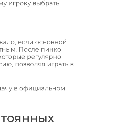
му игроку выбрать
кало, если основной
ртным. После пинко
 которые регулярно
ию, позволяя играть в
удачу в официальном
стоянных