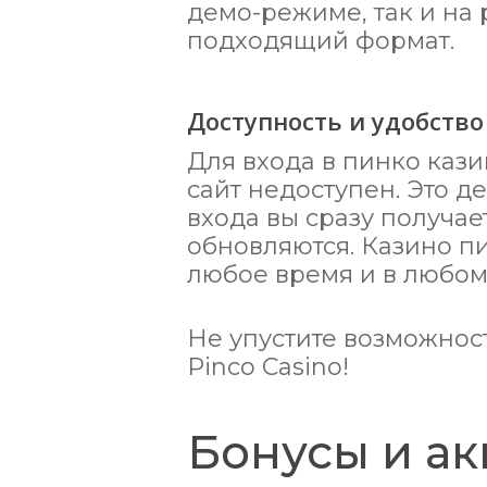
демо-режиме, так и на 
подходящий формат.
Доступность и удобство
Для входа в пинко кази
сайт недоступен. Это 
входа вы сразу получае
обновляются. Казино п
любое время и в любом
Не упустите возможност
Pinco Casino!
Бонусы и ак