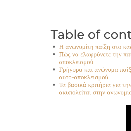
Table of con
Η ανωνυμίτη παίξη στο καζ
Πώς να ελαφρύνετε την παί
αποκλεισμού
Γρήγορα και ανώνυμα παίξε
αυτο-αποκλεισμού
Τα βασικά κριτήρια για τη
ακυπολείται στην ανωνυμί