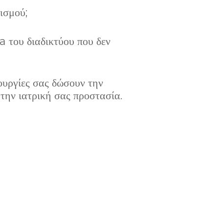
ισμού;
 του διαδικτύου που δεν
τουργίες σας δώσουν την
την ιατρική σας προστασία.