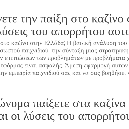
ετε την παίξη στο καζίνο
αλύσεις του απορρήτου αυ
 στο καζίνο στην Ελλάδα; Η βασική ανάλυση το
 σωστού παιχνιδιού, την σύνταξη μιας στρατηγικής
των επιπτώσεων των προβλημάτων με προβλήματα 
λατφόρμας είναι ασφαλής. Άμεση εφαρμογή αυτών
την εμπειρία παιχνιδιού σας και να σας βοηθήσει
νυμα παίξετε στα καζίνα 
αι οι λύσεις του απορρήτο