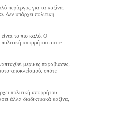
λύ περίεργος για τα καζίνα.
. Δεν υπάρχει πολιτική
ίναι το πιο καλό. Ο
ει πολιτική απορρήτου αυτο-
απτυχθεί μερικές παραβίασες,
αυτο-αποκλεiσμού, οπότε
ρχει πολιτική απορρήτου
άσει άλλα διαδικτυακά καζίνα,