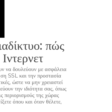
ιαδίκτυο: πώς
 Ιντερνετ
ουν να δουλεύουν με ασφάλεια
ηση SSL και την προστασία
ικές, ώστε να μην χρειαστεί
εύουν την ιδιότητα σας, όπως
ις περιορισμούς της χώρας
ίξετε όπου και όταν θέλετε,