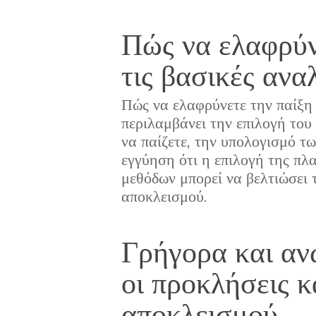
Πώς να ελαφρύν
τις βασικές αν
Πώς να ελαφρύνετε την παίξη
περιλαμβάνει την επιλογή του
να παίζετε, την υπολογισμό 
εγγύηση ότι η επιλογή της π
μεθόδων μπορεί να βελτιώσει 
αποκλεισμού.
Γρήγορα και ανώ
οι προκλήσεις κ
αποκλεισμού