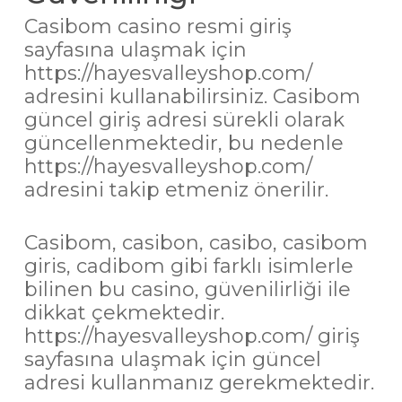
Casibom casino resmi giriş
sayfasına ulaşmak için
https://hayesvalleyshop.com/
adresini kullanabilirsiniz. Casibom
güncel giriş adresi sürekli olarak
güncellenmektedir, bu nedenle
https://hayesvalleyshop.com/
adresini takip etmeniz önerilir.
Casibom, casibon, casibo, casibom
giris, cadibom gibi farklı isimlerle
bilinen bu casino, güvenilirliği ile
dikkat çekmektedir.
https://hayesvalleyshop.com/ giriş
sayfasına ulaşmak için güncel
adresi kullanmanız gerekmektedir.