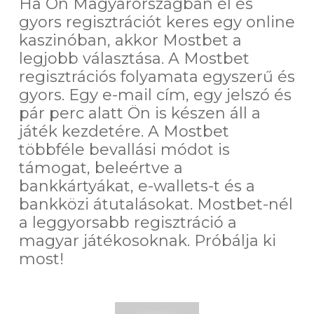
Ha Ön Magyarországban él és
gyors regisztrációt keres egy online
kaszinóban, akkor Mostbet a
legjobb választása. A Mostbet
regisztrációs folyamata egyszerű és
gyors. Egy e-mail cím, egy jelszó és
pár perc alatt Ön is készen áll a
játék kezdetére. A Mostbet
többféle bevallási módot is
támogat, beleértve a
bankkártyákat, e-wallets-t és a
bankközi átutalásokat. Mostbet-nél
a leggyorsabb regisztráció a
magyar játékosoknak. Próbálja ki
most!