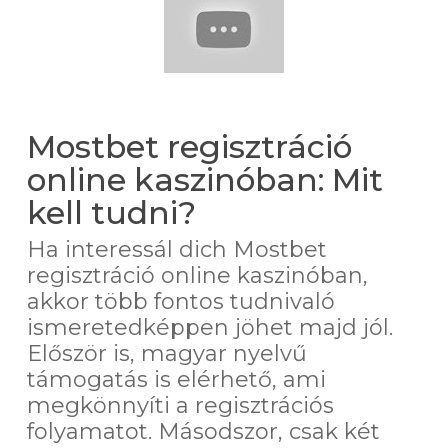
Mostbet regisztráció
online kaszinóban: Mit
kell tudni?
Ha interessál dich Mostbet
regisztráció online kaszinóban,
akkor több fontos tudnivaló
ismeretedképpen jöhet majd jól.
Először is, magyar nyelvű
támogatás is elérhető, ami
megkönnyíti a regisztrációs
folyamatot. Másodszor, csak két