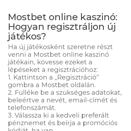
Mostbet online kaszinó:
Hogyan regisztráljon új
játékos?
Ha új játékosként szeretne részt
venni a Mostbet online kaszinó
játékain, kövesse ezeket a
lépéseket a regisztrációhoz:
1. Kattintson a „Regisztráció“
gombra a Mostbet oldalán.
2. Füllékе be a szükséges adatokat,
beleértve a nevét, email-címét és
telefonszámát.
3. Válassza ki a kedveli preferált
pénznemet és beírja a promóciós
kódját, ha van.