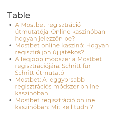
Table
A Mostbet regisztráció
útmutatója: Online kaszinóban
hogyan jelezzön be?
Mostbet online kaszinó: Hogyan
regisztráljon új játékos?
A legjobb módszer a Mostbet
regisztrációjára: Schritt für
Schritt útmutató
Mostbet: A leggyorsabb
regisztrációs módszer online
kaszinóban
Mostbet regisztráció online
kaszinóban: Mit kell tudni?