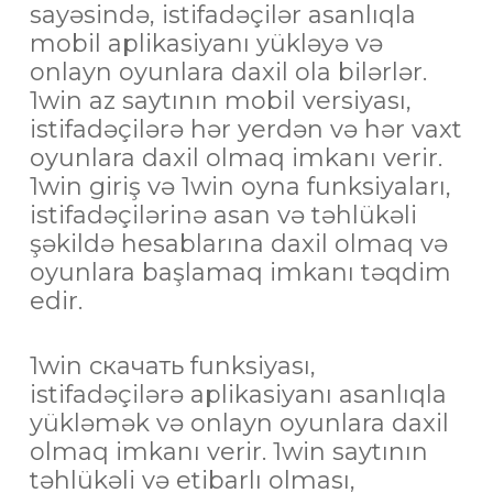
sayəsində, istifadəçilər asanlıqla
mobil aplikasiyanı yükləyə və
onlayn oyunlara daxil ola bilərlər.
1win az saytının mobil versiyası,
istifadəçilərə hər yerdən və hər vaxt
oyunlara daxil olmaq imkanı verir.
1win giriş və 1win oyna funksiyaları,
istifadəçilərinə asan və təhlükəli
şəkildə hesablarına daxil olmaq və
oyunlara başlamaq imkanı təqdim
edir.
1win скачать funksiyası,
istifadəçilərə aplikasiyanı asanlıqla
yükləmək və onlayn oyunlara daxil
olmaq imkanı verir. 1win saytının
təhlükəli və etibarlı olması,