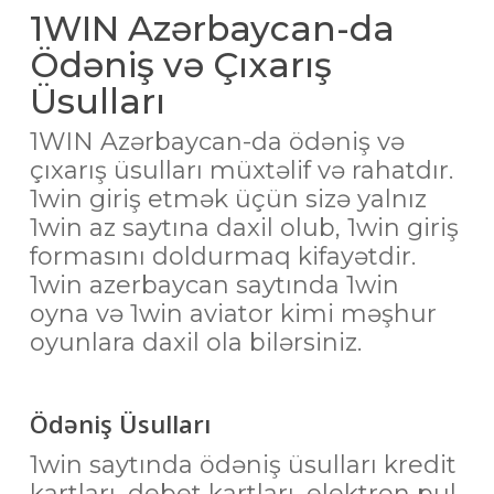
1WIN Azərbaycan-da
Ödəniş və Çıxarış
Üsulları
1WIN Azərbaycan-da ödəniş və
çıxarış üsulları müxtəlif və rahatdır.
1win giriş etmək üçün sizə yalnız
1win az saytına daxil olub, 1win giriş
formasını doldurmaq kifayətdir.
1win azerbaycan saytında 1win
oyna və 1win aviator kimi məşhur
oyunlara daxil ola bilərsiniz.
Ödəniş Üsulları
1win saytında ödəniş üsulları kredit
kartları, debet kartları, elektron pul