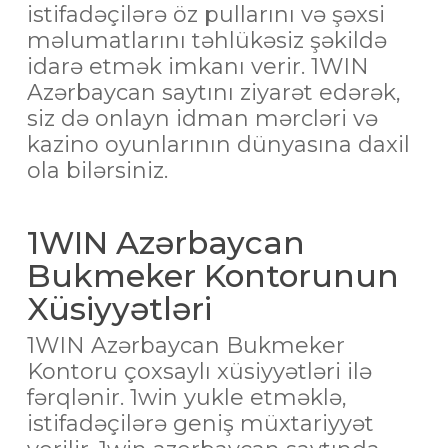
istifadəçilərə öz pullarını və şəxsi
məlumatlarını təhlükəsiz şəkildə
idarə etmək imkanı verir. 1WIN
Azərbaycan saytını ziyarət edərək,
siz də onlayn idman mərcləri və
kazino oyunlarının dünyasına daxil
ola bilərsiniz.
1WIN Azərbaycan
Bukmeker Kontorunun
Xüsiyyətləri
1WIN Azərbaycan Bukmeker
Kontoru çoxsaylı xüsiyyətləri ilə
fərqlənir. 1win yukle etməklə,
istifadəçilərə geniş müxtariyyət