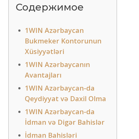
Содержимое
1WIN Azərbaycan
Bukmeker Kontorunun
Xüsiyyətləri
1WIN Azərbaycanın
Avantajları
1WIN Azərbaycan-da
Qeydiyyat və Daxil Olma
1WIN Azərbaycan-da
İdman və Digər Bahislər
İdman Bahisləri