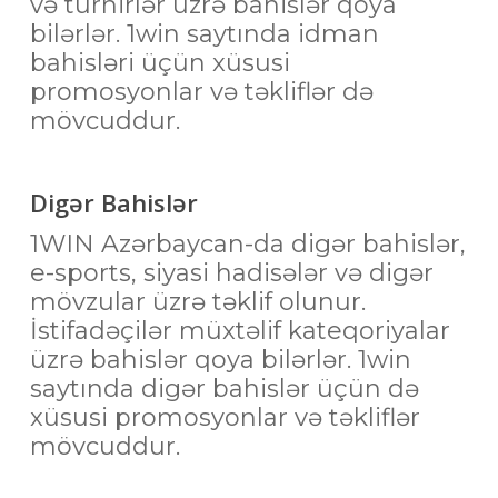
və turnirlər üzrə bahislər qoya
bilərlər. 1win saytında idman
bahisləri üçün xüsusi
promosyonlar və təkliflər də
mövcuddur.
Digər Bahislər
1WIN Azərbaycan-da digər bahislər,
e-sports, siyasi hadisələr və digər
mövzular üzrə təklif olunur.
İstifadəçilər müxtəlif kateqoriyalar
üzrə bahislər qoya bilərlər. 1win
saytında digər bahislər üçün də
xüsusi promosyonlar və təkliflər
mövcuddur.